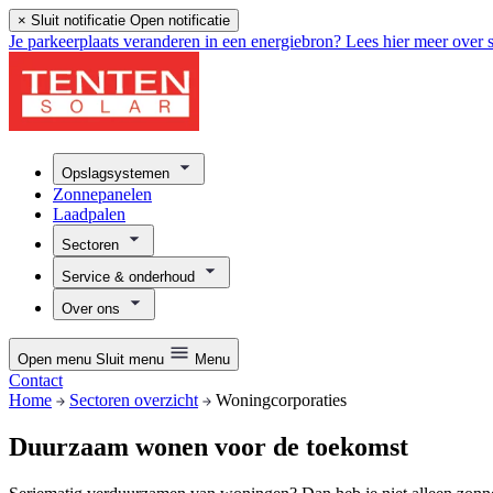
×
Sluit notificatie
Open notificatie
Je parkeerplaats veranderen in een energiebron? Lees hier meer over s
Opslagsystemen
Zonnepanelen
Laadpalen
Sectoren
Service & onderhoud
Over ons
Open menu
Sluit menu
Menu
Contact
Home
Sectoren overzicht
Woningcorporaties
Duurzaam wonen voor de toekomst