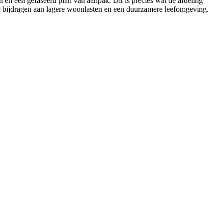
en een gefaseerd plan van aanpak. Dit is precies wat de afdeling
e bijdragen aan lagere woonlasten en een duurzamere leefomgeving.