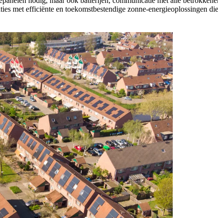
anelen nodig, maar ook batterijen, communicatie met alle betrokkenen 
ies met efficiënte en toekomstbestendige zonne-energieoplossingen di