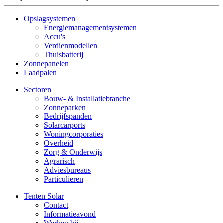
Opslagsystemen
Energiemanagementsystemen
Accu's
Verdienmodellen
Thuisbatterij
Zonnepanelen
Laadpalen
Sectoren
Bouw- & Installatiebranche
Zonneparken
Bedrijfspanden
Solarcarports
Woningcorporaties
Overheid
Zorg & Onderwijs
Agrarisch
Adviesbureaus
Particulieren
Tenten Solar
Contact
Informatieavond
Werken bij