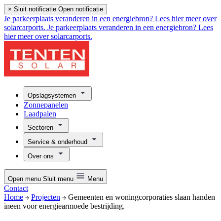
×
Sluit notificatie
Open notificatie
Je parkeerplaats veranderen in een energiebron? Lees hier meer over
solarcarports.
Je parkeerplaats veranderen in een energiebron? Lees
hier meer over solarcarports.
Opslagsystemen
Zonnepanelen
Laadpalen
Sectoren
Service & onderhoud
Over ons
Open menu
Sluit menu
Menu
Contact
Home
Projecten
Gemeenten en woningcorporaties slaan handen
ineen voor energiearmoede bestrijding.