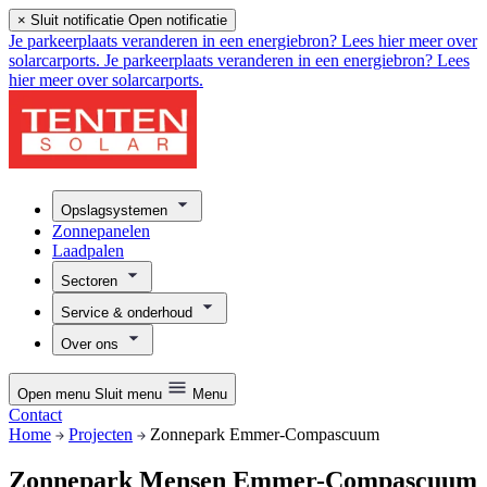
×
Sluit notificatie
Open notificatie
Je parkeerplaats veranderen in een energiebron? Lees hier meer over
solarcarports.
Je parkeerplaats veranderen in een energiebron? Lees
hier meer over solarcarports.
Opslagsystemen
Zonnepanelen
Laadpalen
Sectoren
Service & onderhoud
Over ons
Open menu
Sluit menu
Menu
Contact
Home
Projecten
Zonnepark Emmer-Compascuum
Zonnepark Mensen Emmer-Compascuum