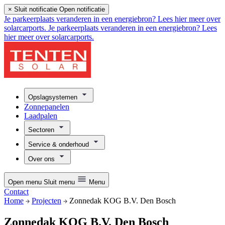
×
Sluit notificatie
Open notificatie
Je parkeerplaats veranderen in een energiebron? Lees hier meer over
solarcarports.
Je parkeerplaats veranderen in een energiebron? Lees
hier meer over solarcarports.
Opslagsystemen
Zonnepanelen
Laadpalen
Sectoren
Service & onderhoud
Over ons
Open menu
Sluit menu
Menu
Contact
Home
Projecten
Zonnedak KOG B.V. Den Bosch
Zonnedak KOG B.V. Den Bosch