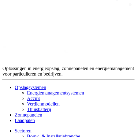
Oplossingen in energieopslag, zonnepanelen en energiemanagement
voor particulieren en bedrijven.
Opslagsystemen
Energiemanagementsystemen
Accu's
Verdienmodellen
Thuisbatterij
Zonnepanelen
Laadpalen
Sectoren
Bouw- & Installatiebranche