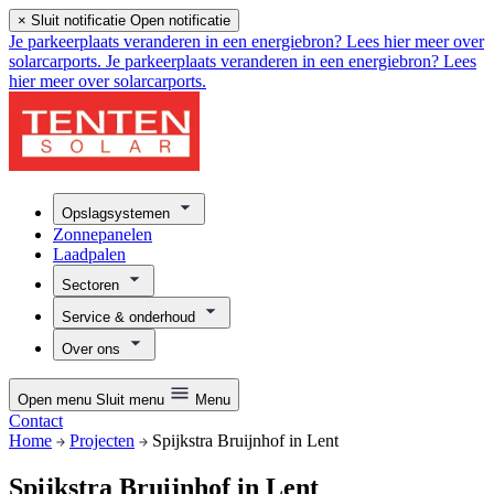
×
Sluit notificatie
Open notificatie
Je parkeerplaats veranderen in een energiebron? Lees hier meer over
solarcarports.
Je parkeerplaats veranderen in een energiebron? Lees
hier meer over solarcarports.
Opslagsystemen
Zonnepanelen
Laadpalen
Sectoren
Service & onderhoud
Over ons
Open menu
Sluit menu
Menu
Contact
Home
Projecten
Spijkstra Bruijnhof in Lent
Spijkstra Bruijnhof in Lent