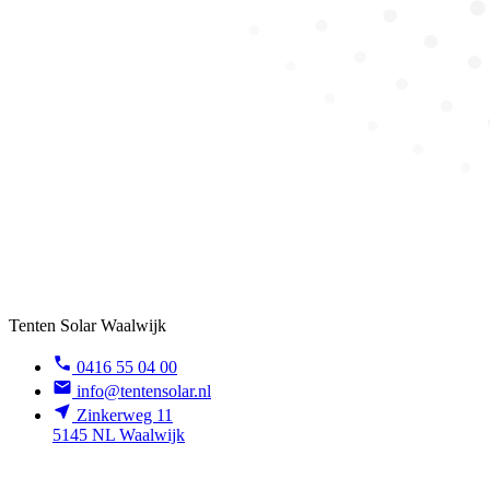
Tenten Solar Waalwijk
0416 55 04 00
info@tentensolar.nl
Zinkerweg 11
5145 NL Waalwijk