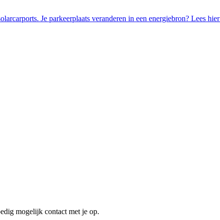
olarcarports.
Je parkeerplaats veranderen in een energiebron? Lees hier
edig mogelijk contact met je op.